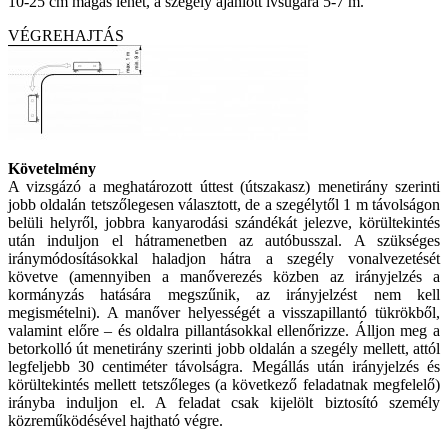
10-25 cm magas lehet, a szegély ajánlott ívsugara 5-7 m.
VÉGREHAJTÁS
Követelmény
A vizsgázó a meghatározott úttest (útszakasz) menetirány szerinti
jobb oldalán tetszőlegesen választott, de a szegélytől 1 m távolságon
belüli helyről, jobbra kanyarodási szándékát jelezve, körültekintés
után induljon el hátramenetben az autóbusszal. A szükséges
iránymódosításokkal haladjon hátra a szegély vonalvezetését
követve (amennyiben a manőverezés közben az irányjelzés a
kormányzás hatására megszűnik, az irányjelzést nem kell
megismételni). A manőver helyességét a visszapillantó tükrökből,
valamint előre – és oldalra pillantásokkal ellenőrizze. Álljon meg a
betorkolló út menetirány szerinti jobb oldalán a szegély mellett, attól
legfeljebb 30 centiméter távolságra. Megállás után irányjelzés és
körültekintés mellett tetszőleges (a következő feladatnak megfelelő)
irányba induljon el. A feladat csak kijelölt biztosító személy
közreműködésével hajtható végre.