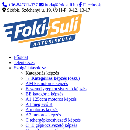
+36-84/311-337
iroda@fokisuli.hu
Facebook
Siófok, Széchenyi u. 19.
H-P: 9-12, 13-17
Főoldal
Jelentkezés
Szolgáltatások
Kategóriás képzés
→ Kategóriás képzés (össz.)
AM kismotoros képzés
B személygépkocsivezető képzés
BE kategória képzés
A1 125ccm motoros képzés
A1 meglévő B
A motoros képzés
A2 motoros képzés
C tehergépkocsivezető képzés
C+E gépkocsivezető képzés