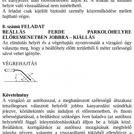
és irányjelzés után előremenetben álljon ki. A feladat az indulási
helyre való visszaállással nem ismételhető.
A feladat csak kijelölt biztosító személy közreműködése mellett
hajtható végre.
8. számú FELADAT
BEÁLLÁS FERDE PARKOLÓHELYRE
ELŐREMENETBEN JOBBRA – KIÁLLÁS
Az elindulás helyét és a végrehajtás nyomvonalát a vizsgázó úgy
választja meg, hogy a beállóhely előtti területből 6 méter szélességű
sávot vehet igénybe.
VÉGREHAJTÁS
Követelmény
A vizsgázó az autóbusszal, a meghatározott szélességű útszakasz
tetszőlegesen választott helyéről jobbra kanyarodási szándékát
jelezve, körültekintés után induljon el előremenetben, és finom
sebességtartással, a beálláshoz szükséges íven haladva (az autóbusz
helyzetétől függő iránymódosításokkal) álljon be a bóják közé.
Beálláskor, korrigáláskor az autóbusz mozgásának megfelelő
irányba nézzen, valamint a visszapillantó tükörből ellenőrizze a