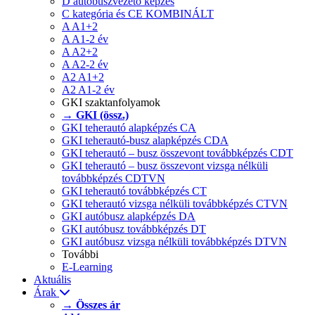
D autóbuszvezető képzés
C kategória és CE KOMBINÁLT
A A1+2
A A1-2 év
A A2+2
A A2-2 év
A2 A1+2
A2 A1-2 év
GKI szaktanfolyamok
→ GKI (össz.)
GKI teherautó alapképzés CA
GKI teherautó-busz alapképzés CDA
GKI teherautó – busz összevont továbbképzés CDT
GKI teherautó – busz összevont vizsga nélküli
továbbképzés CDTVN
GKI teherautó továbbképzés CT
GKI teherautó vizsga nélküli továbbképzés CTVN
GKI autóbusz alapképzés DA
GKI autóbusz továbbképzés DT
GKI autóbusz vizsga nélküli továbbképzés DTVN
További
E-Learning
Aktuális
Árak
→ Összes ár