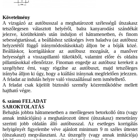
Követelmény
A vizsgázó az autóbusszal a meghatározott szélességű útszakasz
tetszőlegesen választott helyéről, balra kanyarodási szándékát
jelezve, körültekintés után induljon el hátramenetben, és finom
sebességtartással, a beálláshoz szükséges íven haladva (az autóbusz
helyzetétől függő iránymódosításokkal) álljon be a bóják közé.
Beálláskor, korrigáláskor az autóbusz mozgását, a manőver
helyességét a visszapillantó tükrökből, valamint előre és oldalra
pillantásokkal ellenőrizze. Finoman engedje az autóbusz kerekeit a
szegélyhez érni, vagy rögzítse az autóbuszt, majd tetszőleges
irányba álljon ki úgy, hogy a kiállási iránynak megfelelően jelezzen.
A feladat az indulás helyre való visszaállással nem ismételhető.
A feladat csak kijelölt biztosító személy közreműködése mellett
hajtható végre.
6. számú FELADAT
SAROKTOLATÁS
Behajtás jobbra hátramenetben a merőlegesen betorkolló útra (vagy
annak imitációjára) a meghatározott úttest (útszakasz) menetirány
szerinti jobb oldalán álló autóbusszal. Az esetleges korrigálás
helyigényét figyelembe véve ajánlott minimum 9 m széles úttestet
(útszakaszt) megválasztani. Az útszegély (vagy annak imitációja)