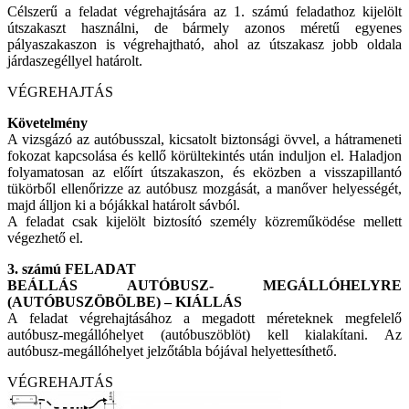
Célszerű a feladat végrehajtására az 1. számú feladathoz kijelölt
útszakaszt használni, de bármely azonos méretű egyenes
pályaszakaszon is végrehajtható, ahol az útszakasz jobb oldala
járdaszegéllyel határolt.
VÉGREHAJTÁS
Követelmény
A vizsgázó az autóbusszal, kicsatolt biztonsági övvel, a hátrameneti
fokozat kapcsolása és kellő körültekintés után induljon el. Haladjon
folyamatosan az előírt útszakaszon, és eközben a visszapillantó
tükörből ellenőrizze az autóbusz mozgását, a manőver helyességét,
majd álljon ki a bójákkal határolt sávból.
A feladat csak kijelölt biztosító személy közreműködése mellett
végezhető el.
3. számú FELADAT
BEÁLLÁS AUTÓBUSZ- MEGÁLLÓHELYRE
(AUTÓBUSZÖBÖLBE) – KIÁLLÁS
A feladat végrehajtásához a megadott méreteknek megfelelő
autóbusz-megállóhelyet (autóbuszöblöt) kell kialakítani. Az
autóbusz-megállóhelyet jelzőtábla bójával helyettesíthető.
VÉGREHAJTÁS