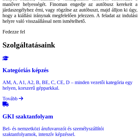
manőver helyességét. Finoman engedje az autóbusz kerekeit a
járdaszegélyhez érni, vagy rögzítse az autóbuszt, majd álljon ki úgy,
hogy a kiállási iránynak megfelelően jelezzen. A feladat az indulási
helyre való visszaállással nem ismételhető.
Fedezze fel
Szolgáltatásaink
Kategóriás képzés
AM, A, A1, A2, B, BE, C, CE, D – minden vezetői kategória egy
helyen, korszerű gépparkkal.
Tovább
GKI szaktanfolyam
Bel- és nemzetközi árufuvarozói és személyszállítói
szaktanfolyamok, intenzív képzéssel.