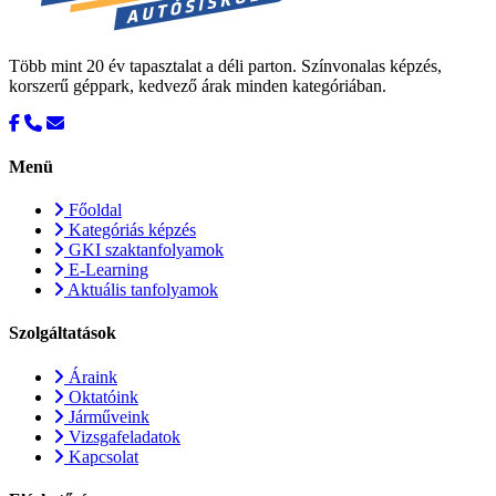
Több mint 20 év tapasztalat a déli parton. Színvonalas képzés,
korszerű géppark, kedvező árak minden kategóriában.
Menü
Főoldal
Kategóriás képzés
GKI szaktanfolyamok
E-Learning
Aktuális tanfolyamok
Szolgáltatások
Áraink
Oktatóink
Járműveink
Vizsgafeladatok
Kapcsolat