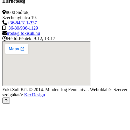
Elérhetőség
8600 Siófok,
Széchenyi utca 19.
+36-84/311-337
+36-30/936-1129
iroda@fokisuli.hu
Hétfő-Péntek: 9-12, 13-17
Foki-Suli Kft. © 2014. Minden Jog Fenntartva.
Weboldal és Szerver
szolgáltató:
KexDesign