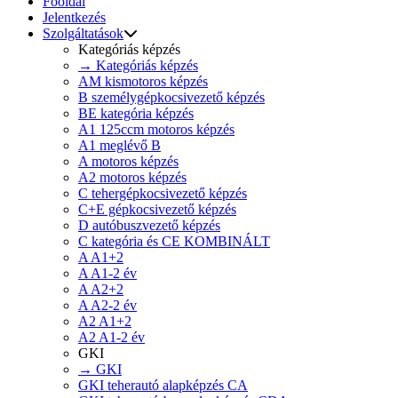
Főoldal
Jelentkezés
Szolgáltatások
Kategóriás képzés
→ Kategóriás képzés
AM kismotoros képzés
B személygépkocsivezető képzés
BE kategória képzés
A1 125ccm motoros képzés
A1 meglévő B
A motoros képzés
A2 motoros képzés
C tehergépkocsivezető képzés
C+E gépkocsivezető képzés
D autóbuszvezető képzés
C kategória és CE KOMBINÁLT
A A1+2
A A1-2 év
A A2+2
A A2-2 év
A2 A1+2
A2 A1-2 év
GKI
→ GKI
GKI teherautó alapképzés CA