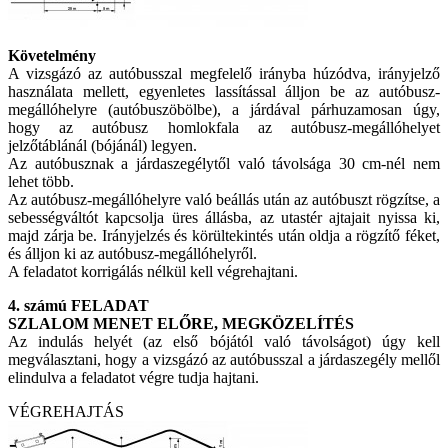
Követelmény
A vizsgázó az autóbusszal megfelelő irányba húzódva, irányjelző
használata mellett, egyenletes lassítással álljon be az autóbusz-
megállóhelyre (autóbuszöbölbe), a járdával párhuzamosan úgy,
hogy az autóbusz homlokfala az autóbusz-megállóhelyet
jelzőtáblánál (bójánál) legyen.
Az autóbusznak a járdaszegélytől való távolsága 30 cm-nél nem
lehet több.
Az autóbusz-megállóhelyre való beállás után az autóbuszt rögzítse, a
sebességváltót kapcsolja üres állásba, az utastér ajtajait nyissa ki,
majd zárja be. Irányjelzés és körültekintés után oldja a rögzítő féket,
és álljon ki az autóbusz-megállóhelyről.
A feladatot korrigálás nélkül kell végrehajtani.
4. számú FELADAT
SZLALOM MENET ELŐRE, MEGKÖZELÍTÉS
Az indulás helyét (az első bójától való távolságot) úgy kell
megválasztani, hogy a vizsgázó az autóbusszal a járdaszegély mellől
elindulva a feladatot végre tudja hajtani.
VÉGREHAJTÁS