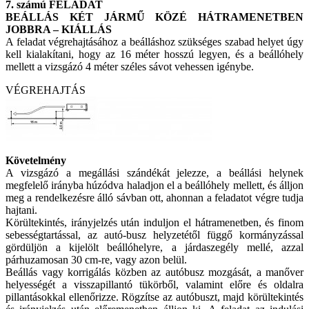
7. számú FELADAT
BEÁLLÁS KÉT JÁRMŰ KÖZÉ HÁTRAMENETBEN
JOBBRA – KIÁLLÁS
A feladat végrehajtásához a beálláshoz szükséges szabad helyet úgy
kell kialakítani, hogy az 16 méter hosszú legyen, és a beállóhely
mellett a vizsgázó 4 méter széles sávot vehessen igénybe.
VÉGREHAJTÁS
Követelmény
A vizsgázó a megállási szándékát jelezze, a beállási helynek
megfelelő irányba húzódva haladjon el a beállóhely mellett, és álljon
meg a rendelkezésre álló sávban ott, ahonnan a feladatot végre tudja
hajtani.
Körültekintés, irányjelzés után induljon el hátramenetben, és finom
sebességtartással, az autó-busz helyzetétől függő kormányzással
gördüljön a kijelölt beállóhelyre, a járdaszegély mellé, azzal
párhuzamosan 30 cm-re, vagy azon belül.
Beállás vagy korrigálás közben az autóbusz mozgását, a manőver
helyességét a visszapillantó tükörből, valamint előre és oldalra
pillantásokkal ellenőrizze. Rögzítse az autóbuszt, majd körültekintés