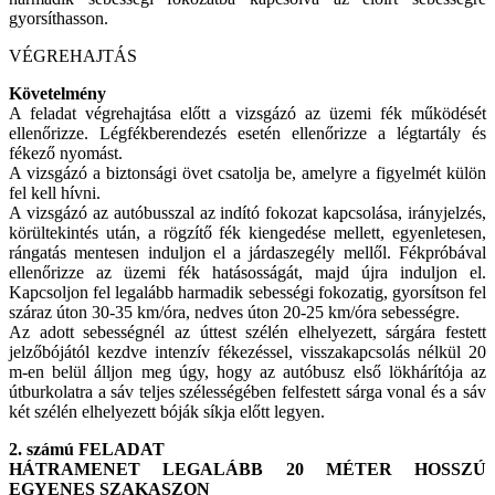
gyorsíthasson.
VÉGREHAJTÁS
Követelmény
A feladat végrehajtása előtt a vizsgázó az üzemi fék működését
ellenőrizze. Légfékberendezés esetén ellenőrizze a légtartály és
fékező nyomást.
A vizsgázó a biztonsági övet csatolja be, amelyre a figyelmét külön
fel kell hívni.
A vizsgázó az autóbusszal az indító fokozat kapcsolása, irányjelzés,
körültekintés után, a rögzítő fék kiengedése mellett, egyenletesen,
rángatás mentesen induljon el a járdaszegély mellől. Fékpróbával
ellenőrizze az üzemi fék hatásosságát, majd újra induljon el.
Kapcsoljon fel legalább harmadik sebességi fokozatig, gyorsítson fel
száraz úton 30-35 km/óra, nedves úton 20-25 km/óra sebességre.
Az adott sebességnél az úttest szélén elhelyezett, sárgára festett
jelzőbójától kezdve intenzív fékezéssel, visszakapcsolás nélkül 20
m-en belül álljon meg úgy, hogy az autóbusz első lökhárítója az
útburkolatra a sáv teljes szélességében felfestett sárga vonal és a sáv
két szélén elhelyezett bóják síkja előtt legyen.
2. számú FELADAT
HÁTRAMENET LEGALÁBB 20 MÉTER HOSSZÚ
EGYENES SZAKASZON