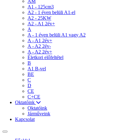
AM
A1 - 125cm3
A2 - 1 éven belüli A1-el
A2 - 25KW
A2 - A1 2év+
A
A - 1 éven belüli A1 vagy A2
A - A1 2év+
A - A2 2év-
A - A2 2év+
Életkori előfeltétel
B
A1 B-vel
BE
C
D
CE
C+CE
Oktatóink
Oktatóink
Járműveink
Kapcsolat