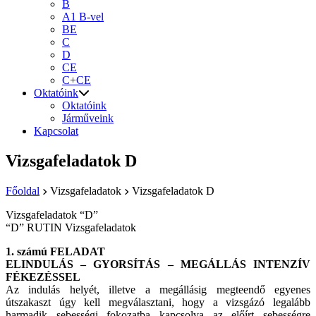
B
A1 B-vel
BE
C
D
CE
C+CE
Oktatóink
Oktatóink
Járműveink
Kapcsolat
Vizsgafeladatok D
Főoldal
Vizsgafeladatok
Vizsgafeladatok D
Vizsgafeladatok “D”
“D” RUTIN Vizsgafeladatok
1. számú FELADAT
ELINDULÁS – GYORSÍTÁS – MEGÁLLÁS INTENZÍV
FÉKEZÉSSEL
Az indulás helyét, illetve a megállásig megteendő egyenes
útszakaszt úgy kell megválasztani, hogy a vizsgázó legalább
harmadik sebességi fokozatba kapcsolva az előírt sebességre