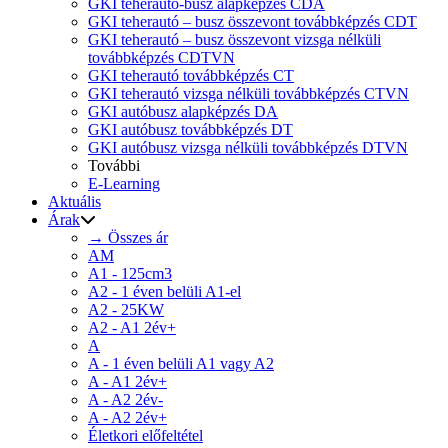
GKI teherautó-busz alapképzés CDA
GKI teherautó – busz összevont továbbképzés CDT
GKI teherautó – busz összevont vizsga nélküli
továbbképzés CDTVN
GKI teherautó továbbképzés CT
GKI teherautó vizsga nélküli továbbképzés CTVN
GKI autóbusz alapképzés DA
GKI autóbusz továbbképzés DT
GKI autóbusz vizsga nélküli továbbképzés DTVN
További
E-Learning
Aktuális
Árak
→ Összes ár
AM
A1 - 125cm3
A2 - 1 éven belüli A1-el
A2 - 25KW
A2 - A1 2év+
A
A - 1 éven belüli A1 vagy A2
A - A1 2év+
A - A2 2év-
A - A2 2év+
Életkori előfeltétel